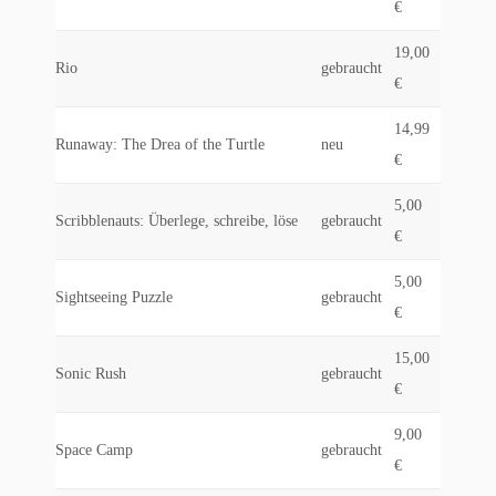
€
19,00
Rio
gebraucht
€
14,99
Runaway: The Drea of the Turtle
neu
€
5,00
Scribblenauts: Überlege, schreibe, löse
gebraucht
€
5,00
Sightseeing Puzzle
gebraucht
€
15,00
Sonic Rush
gebraucht
€
9,00
Space Camp
gebraucht
€