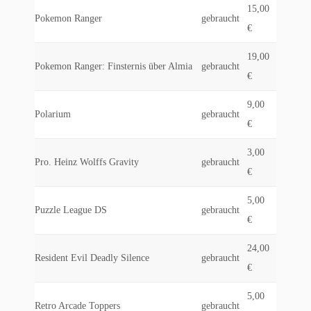
15,00
Pokemon Ranger
gebraucht
€
19,00
Pokemon Ranger: Finsternis über Almia
gebraucht
€
9,00
Polarium
gebraucht
€
3,00
Pro. Heinz Wolffs Gravity
gebraucht
€
5,00
Puzzle League DS
gebraucht
€
24,00
Resident Evil Deadly Silence
gebraucht
€
5,00
Retro Arcade Toppers
gebraucht