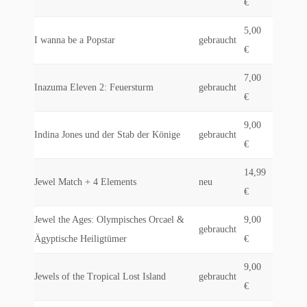
€
5,00
I wanna be a Popstar
gebraucht
€
7,00
Inazuma Eleven 2: Feuersturm
gebraucht
€
9,00
Indina Jones und der Stab der Könige
gebraucht
€
14,99
Jewel Match + 4 Elements
neu
€
Jewel the Ages: Olympisches Orcael &
9,00
gebraucht
Ägyptische Heiligtümer
€
9,00
Jewels of the Tropical Lost Island
gebraucht
€