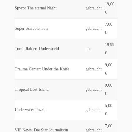
19,00
Spyro: The eternal Night
gebraucht
€
7,00
Super Scribblenauts
gebraucht
€
19,99
Tomb Raider: Underworld
neu
€
9,00
Trauma Center: Under the Knife
gebraucht
€
9,00
Tropical Lost Island
gebraucht
€
5,00
Underwater Puzzle
gebraucht
€
7,00
VIP News: Die Star Journalistin
gebraucht