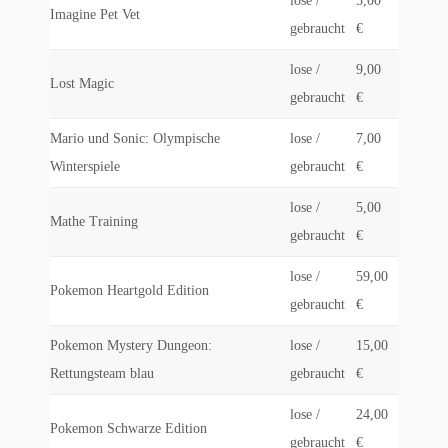
lose /
5,00
Imagine Pet Vet
gebraucht
€
lose /
9,00
Lost Magic
gebraucht
€
Mario und Sonic: Olympische
lose /
7,00
Winterspiele
gebraucht
€
lose /
5,00
Mathe Training
gebraucht
€
lose /
59,00
Pokemon Heartgold Edition
gebraucht
€
Pokemon Mystery Dungeon:
lose /
15,00
Rettungsteam blau
gebraucht
€
lose /
24,00
Pokemon Schwarze Edition
gebraucht
€