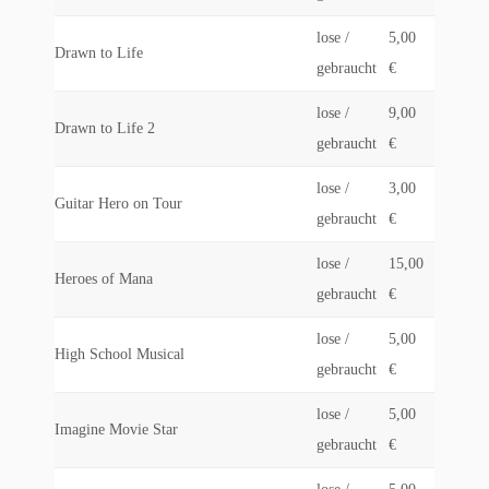
lose /
5,00
Drawn to Life
gebraucht
€
lose /
9,00
Drawn to Life 2
gebraucht
€
lose /
3,00
Guitar Hero on Tour
gebraucht
€
lose /
15,00
Heroes of Mana
gebraucht
€
lose /
5,00
High School Musical
gebraucht
€
lose /
5,00
Imagine Movie Star
gebraucht
€